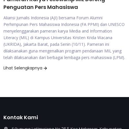
Penguatan Pers Mahasiswa
Aliansi Jurnalis Indonesia (AJI) bersama Forum Alumni
Perhimpunan Pers Mahasiswa Indonesia (FA PPMI) dan UNESCO
menyelenggarakan pameran karya Media and Information
Literacy (MIL) di Kampus Universitas Kristen Krida Wacana
(UKRIDA), Jakarta Barat, pada Senin (10/11). Pameran ini
dilaksanakan guna mengenalkan program pendanaan MIL yang
telah dilaksanakan dari berbagai lembaga pers mahasiswa (LPM).
Lihat Selengkapnya
Kontak Kami