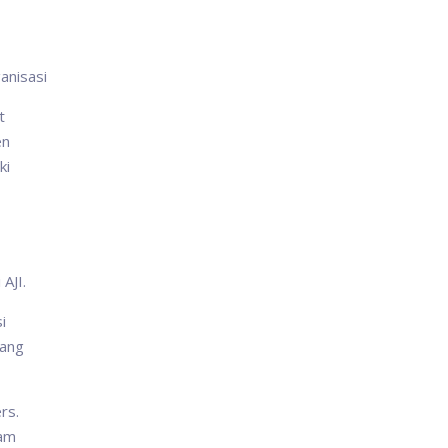
anisasi
t
en
ki
 AJI.
i
yang
rs.
cam