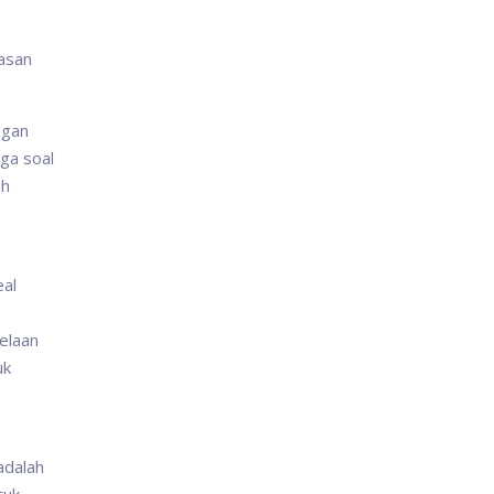
basan
ngan
iga soal
eh
eal
belaan
uk
adalah