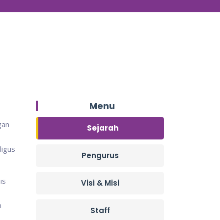
Menu
gan
Sejarah
ligus
Pengurus
is
Visi & Misi
h
Staff