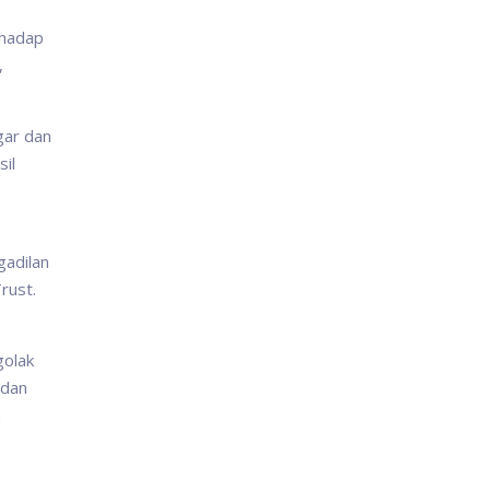
rhadap
,
gar dan
sil
gadilan
rust.
golak
 dan
h