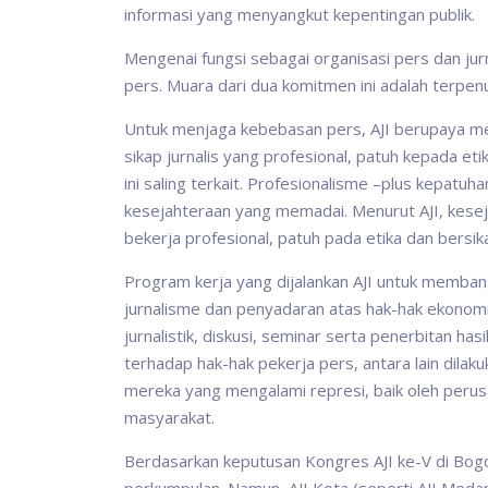
informasi yang menyangkut kepentingan publik.
Mengenai fungsi sebagai organisasi pers dan ju
pers. Muara dari dua komitmen ini adalah terpen
Untuk menjaga kebebasan pers, AJI berupaya men
sikap jurnalis yang profesional, patuh kepada et
ini saling terkait. Profesionalisme –plus kepatu
kesejahteraan yang memadai. Menurut AJI, kesej
bekerja profesional, patuh pada etika dan bersi
Program kerja yang dijalankan AJI untuk membangun
jurnalisme dan penyadaran atas hak-hak ekonomi p
jurnalistik, diskusi, seminar serta penerbitan ha
terhadap hak-hak pekerja pers, antara lain dila
mereka yang mengalami represi, baik oleh perus
masyarakat.
Berdasarkan keputusan Kongres AJI ke-V di Bogo