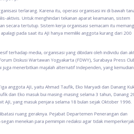
nisasi terlarang. Karena itu, operasi organisasi ini di bawah tan
alis-aktivis. Untuk menghindari tekanan aparat keamanan, sistem
n secara tertutup. Sistem kerja organisasi semacam itu meman
 apalagi pada saat itu AJI hanya memiliki anggota kurang dari 200
f terhadap media, organisasi yang dibidani oleh individu dan akt
orum Diskusi Wartawan Yogyakarta (FDWY), Surabaya Press Clu
 ini juga menerbitkan majalah alternatif Independen, yang kemudian
Tiga anggota AJI, yaitu Ahmad Taufik, Eko Maryadi dan Danang Ku
ufik dan Eko masuk bui masing-masing selama 3 tahun, Danang 20
it AJI, yang masuk penjara selama 18 bulan sejak Oktober 1996.
dia dibatasi ruang geraknya. Pejabat Departemen Penerangan dan
n-segan menekan para pemimpin redaksi agar tidak memperkerja