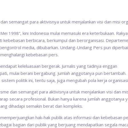
 dan semangat para aktivisnya untuk menjalankan visi dan misi org
Mei 1998”, kini Indonesia mulai memasuki era keterbukaan. Rakya
mati kebebasan berbicara, berkumpul dan berorganisasi. Departem
 pengontrol media, dibubarkan. Undang-Undang Pers pun diperbai
 menghalangi kebebasan pers.
i mendapat keleluasaan bergerak. Jurnalis yang tadinya enggan
pati, mulai berani bergabung. Jumlah anggotanya pun bertambah.
tem politik ini, tentu saja, juga mengubah pola kerja organisasi
alisme dan semangat para aktivisnya untuk menjalankan visi dan mis
digarap secara profesional. Bukan hanya karena jumlah anggotanya 
ang dihadapi semakin berat dan kompleks.
 memperjuangkan hak-hak publik atas informasi dan kebebasan pe
ebagai bagian dari publik yang berjuang mendapatkan segala ma