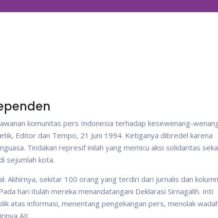
ndependen
i perlawanan komunitas pers Indonesia terhadap kesewenang-wenan
tik, Editor dan Tempo, 21 Juni 1994. Ketiganya dibredel karena
uasa. Tindakan represif inilah yang memicu aksi solidaritas seka
di sejumlah kota.
. Akhirnya, sekitar 100 orang yang terdiri dari jurnalis dan kolumn
Pada hari itulah mereka menandatangani Deklarasi Sirnagalih. Inti
publik atas informasi, menentang pengekangan pers, menolak wada
rinya AJI.