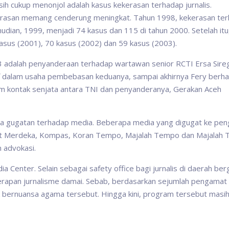
h cukup menonjol adalah kasus kekerasan terhadap jurnalis.
ekerasan memang cenderung meningkat. Tahun 1998, kekerasan te
udian, 1999, menjadi 74 kasus dan 115 di tahun 2000. Setelah itu
asus (2001), 70 kasus (2002) dan 59 kasus (2003).
 adalah penyanderaan terhadap wartawan senior RCTI Ersa Sire
ktif dalam usaha pembebasan keduanya, sampai akhirnya Fery berha
am kontak senjata antara TNI dan penyanderanya, Gerakan Aceh
a gugatan terhadap media. Beberapa media yang digugat ke pen
at Merdeka, Kompas, Koran Tempo, Majalah Tempo dan Majalah T
n advokasi.
a Center. Selain sebagai safety office bagi jurnalis di daerah ber
erapan jurnalisme damai. Sebab, berdasarkan sejumlah pengamat
ik bernuansa agama tersebut. Hingga kini, program tersebut masi