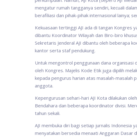
perkumpulan. Namun, AJI Kota (seperti AJI Medan
mengatur rumah tangganya sendiri, kecuali dalam 
berafiliasi dan pihak-pihak internasional lainya
Kekuasaan tertinggi AJI ada di tangan Kongres yan
dibantu Koordinator Wilayah dan Biro-biro khu
Sekretaris Jenderal AJI dibantu oleh beberapa k
kantor serta staf pendukung.
Untuk mengontrol penggunaan dana organisasi d
oleh Kongres. Majelis Kode Etik juga dipilih me
kepada pengurus harian atas masalah-masalah pe
anggota.
Kepengurusan sehari-hari AJI Kota dilakukan oleh
Bendahara dan beberapa koordinator divisi. Mere
tahun sekali.
AJI membuka diri bagi setiap jurnalis Indonesia 
menyatakan bersedia menaati Anggaran Dasar da