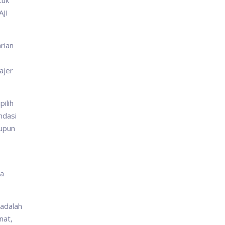
tuk
AJI
arian
ajer
ilih
ndasi
aupun
ua
 adalah
nat,