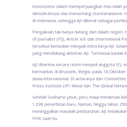
Konsistensi dalam memperjuangkan misi inilah
demokratisasi dan menentang otoritarianisme. 
di Indonesia, sehingga AJI dikenal sebagai pem
Pengakuan tak hanya datang dari dalam negeri, te
of Journalist (IFJ), Article XIX dan Internationa
tersebut kemudian menjadi mitra kerja AJI. Selai
yang mendukung aktivitas AJI. Termasuk badan-
AJI diterima secara resmi menjadi anggota IFJ, or
bermarkas di Brussels, Belgia, pada 18 Oktober
dunia internasional. Di antaranya dari Committee
Press Institute (IPI-Wina) dan The Global Netwo
Setelah Soeharto jatuh, pers mulai menikmati ke
1.398 penerbitan baru. Namun, hingga tahun 2000
meninggalkan masalah perburuhan. AJI melakuka
PHK saat itu.