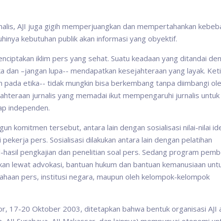
rnalis, AJI juga gigih memperjuangkan dan mempertahankan kebe
uhinya kebutuhan publik akan informasi yang obyektif.
ciptakan iklim pers yang sehat. Suatu keadaan yang ditandai de
ika dan –jangan lupa-- mendapatkan kesejahteraan yang layak. Ket
han pada etika-- tidak mungkin bisa berkembang tanpa diimbangi ol
ahteraan jurnalis yang memadai ikut mempengaruhi jurnalis untuk
kap independen.
 komitmen tersebut, antara lain dengan sosialisasi nilai-nilai id
ekerja pers. Sosialisasi dilakukan antara lain dengan pelatihan
sil-hasil pengkajian dan penelitian soal pers. Sedang program pem
kukan lewat advokasi, bantuan hukum dan bantuan kemanusiaan unt
ahaan pers, institusi negara, maupun oleh kelompok-kelompok
r, 17-20 Oktober 2003, ditetapkan bahwa bentuk organisasi AJI 