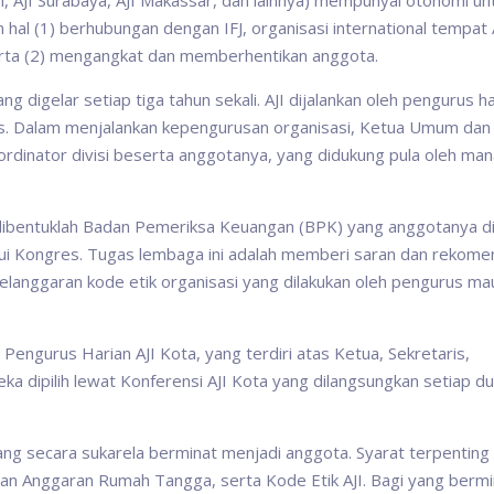
, AJI Surabaya, AJI Makassar, dan lainnya) mempunyai otonomi un
hal (1) berhubungan dengan IFJ, organisasi international tempat 
; serta (2) mengangkat dan memberhentikan anggota.
g digelar setiap tiga tahun sekali. AJI dijalankan oleh pengurus h
sus. Dalam menjalankan kepengurusan organisasi, Ketua Umum dan
oordinator divisi beserta anggotanya, yang didukung pula oleh man
ibentuklah Badan Pemeriksa Keuangan (BPK) yang anggotanya dip
lalui Kongres. Tugas lembaga ini adalah memberi saran dan rekome
langgaran kode etik organisasi yang dilakukan oleh pengurus m
 Pengurus Harian AJI Kota, yang terdiri atas Ketua, Sekretaris,
ka dipilih lewat Konferensi AJI Kota yang dilangsungkan setiap d
yang secara sukarela berminat menjadi anggota. Syarat terpenting
n Anggaran Rumah Tangga, serta Kode Etik AJI. Bagi yang bermi