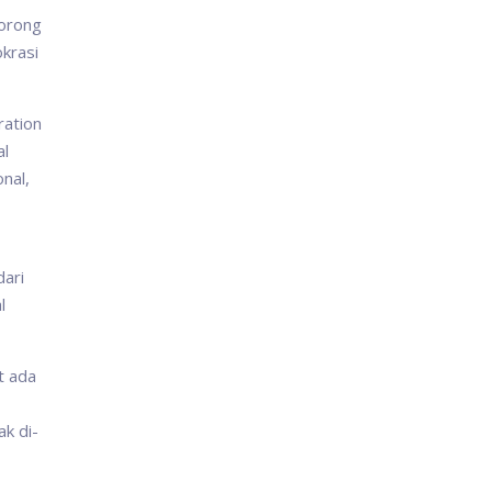
dorong
krasi
ration
al
nal,
dari
l
t ada
k di-