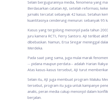
Selain bergugurannya media, fenomena yang masi
Berdasarkan catatan AJI, setelah reformasi, k
jurnalis tercatat sebanyak 42 kasus. Setahun kem
kuantitasnya cenderung menurun: sebanyak 95 k
Kasus yang tergolong menonjol pada tahun 2003
juru kamera RCTI, Ferry Santoro. AJI terlibat a
dibebaskan. Namun, Ersa Siregar meninggal dal
Merdeka.
Pada saat yang sama, juga mulai marak fenomen
-- pidana maupun perdata-- adalah Harian Raky
Atas kasus-kasus tersebut, AJI turut memberika
Selain itu, AJI juga membuat program Maluku Medi
tersebut, program itu juga untuk kampanye pen
analis, peran media cukup menonjol dalam konfl
berjalan.