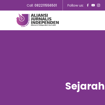
Follow us:
Call:
082211556501
Sejarah