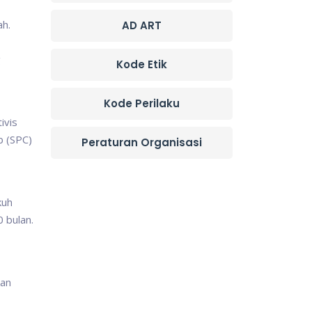
ah.
AD ART
g
Kode Etik
Kode Perilaku
ivis
b (SPC)
Peraturan Organisasi
kuh
 bulan.
kan