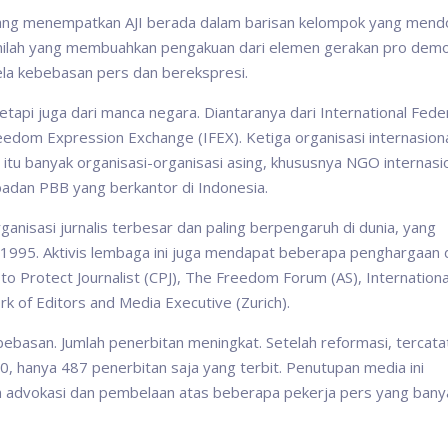
 yang menempatkan AJI berada dalam barisan kelompok yang men
Inilah yang membuahkan pengakuan dari elemen gerakan pro demo
bela kebebasan pers dan berekspresi.
tapi juga dari manca negara. Diantaranya dari International Fede
l Freedom Expression Exchange (IFEX). Ketiga organisasi internasion
n itu banyak organisasi-organisasi asing, khususnya NGO internasio
badan PBB yang berkantor di Indonesia.
ganisasi jurnalis terbesar dan paling berpengaruh di dunia, yang
 1995. Aktivis lembaga ini juga mendapat beberapa penghargaan 
 to Protect Journalist (CPJ), The Freedom Forum (AS), Internationa
rk of Editors and Media Executive (Zurich).
bebasan. Jumlah penerbitan meningkat. Setelah reformasi, tercata
, hanya 487 penerbitan saja yang terbit. Penutupan media ini
n advokasi dan pembelaan atas beberapa pekerja pers yang banya