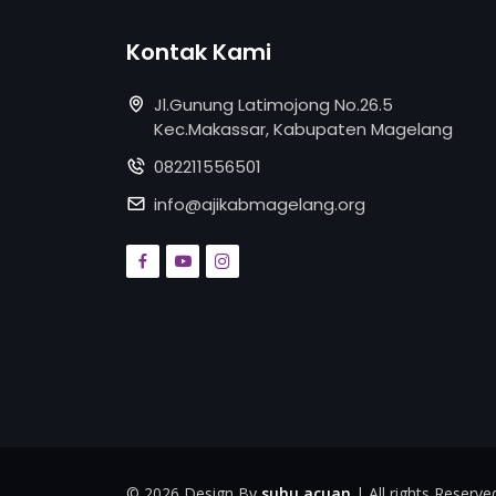
Kontak Kami
Jl.Gunung Latimojong No.26.5
Kec.Makassar, Kabupaten Magelang
082211556501
info@ajikabmagelang.org
©
2026 Design By
suhu acuan
| All rights Reserve