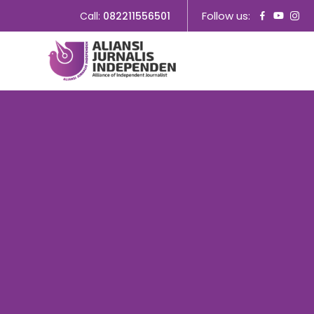
Follow us:
Call:
082211556501