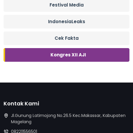
Festival Media
IndonesiaLeaks
Cek Fakta
Kongres XII AJI
Kontak Kami
Jl.Gunung Latimojong No.26.5 Kec.Makassar, Kabupaten
Magelang
082211556501